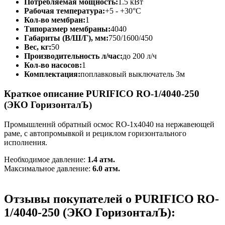
Потребляемая мощность:
1.5 кВт
Рабочая температура:
+5 - +30°C
Кол-во мембран:
1
Типоразмер мембраны:
4040
Габариты (В/Ш/Г), мм:
750/1600/450
Вес, кг:
50
Производительность л/час:
до 200 л/ч
Кол-во насосов:
1
Комплектация:
поплавковый выключатель 3м
Краткое описание PURIFICO RO-1/4040-250
(ЭКО ГоризонталЪ)
Промышленнй обратный осмос RO-1х4040 на нержавеющей
раме, с автопромывкой и рециклом горизонтального
исполнения.
Необходимое давление:
1.4 атм.
Максимальное давление:
6.0 атм.
Отзывы покупателей о PURIFICO RO-
1/4040-250 (ЭКО ГоризонталЪ):