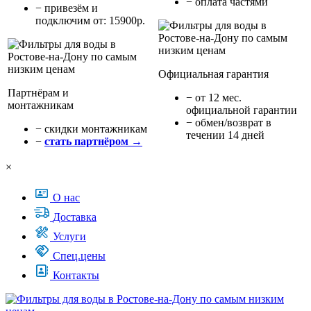
− оплата частями
− привезём и
подключим от: 15900р.
Официальная гарантия
Партнёрам и
− от 12 мес.
монтажникам
официальной гарантии
− обмен/возврат в
− cкидки монтажникам
течении 14 дней
−
стать партнёром →
×
О нас
Доставка
Услуги
Спец.цены
Контакты