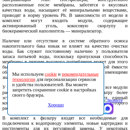
расположенные после мембраны, заботятся о вкусовых
качествах воды, насыщают её минеральными веществами,
приводят в норму уровень Ph. В зависимости от модели в
комплект могут входить модули, содержащие
активированный уголь, кокосовую скорлупу и
биокерамический наполнитель — минерализатор.
Наличие или отсутствие в системе обратного осмоса
накопительного бака никак не влияет на качество очистки
воды. Бак служит постоянному наличию у пользователя
запаса питьевой воды, поскольку пропускная способность
мембраны в режиме высокого потребления может для этого
быть недостаточной. Установки без накопительной ёмкости
оборудованы мембранами последнего поколения, имеющими
Мы используем
cookie
и
рекомендательные
значительно большую производительность.
технологии
для персонализации сервисов
и удобства пользователей. Вы можете
У стандартных моделей фильтра обратного осмоса все модули
запретить сохранение cookie в настройках
расположены обособлено. Для придания фильтру более
своего браузера.
эстетического вида некоторые модели имеют единый
компактный корпус или моноблок, внутри которого
Хорошо
располагаются фильтрующие картриджи и мембрана.
В комплект к фильтру входят все необходимые для
подключения к водопроводу элементы, новые картриджи и
инструменты для их регулярной замены. У некоторых