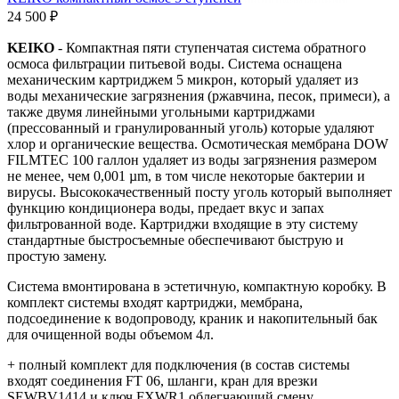
24 500 ₽
KEIKO
- Компактная пяти ступенчатая система обратного
осмоса фильтрации питьевой воды. Система оснащена
механическим картриджем 5 микрон, который удаляет из
воды механические загрязнения (ржавчина, песок, примеси), а
также двумя линейными угольными картриджами
(прессованный и гранулированный уголь) которые удаляют
хлор и органические вещества. Осмотическая мембрана DOW
FILMTEC 100 галлон удаляет из воды загрязнения размером
не менее, чем 0,001 µm, в том числе некоторые бактерии и
вирусы. Высококачественный посту уголь который выполняет
функцию кондиционера воды, предает вкус и запах
фильтрованной воде. Картриджи входящие в эту систему
стандартные быстросъемные обеспечивают быструю и
простую замену.
Система вмонтирована в эстетичную, компактную коробку. В
комплект системы входят картриджи, мембрана,
подсоединение к водопроводу, краник и накопительный бак
для очищенной воды объемом 4л.
+ полный комплект для подключения (в состав системы
входят соединения
FT 06
, шланги, кран для врезки
SEWBV1414
и ключ
FXWR1
облегчающий смену