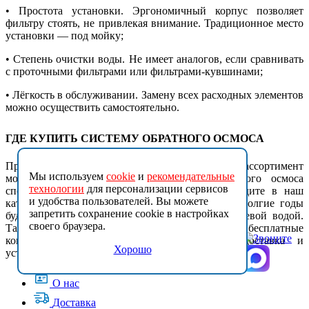
• Простота установки. Эргономичный корпус позволяет
фильтру стоять, не привлекая внимание. Традиционное место
установки — под мойку;
• Степень очистки воды. Не имеет аналогов, если сравнивать
с проточными фильтрами или фильтрами-кувшинами;
• Лёгкость в обслуживании. Замену всех расходных элементов
можно осуществить самостоятельно.
ГДЕ КУПИТЬ СИСТЕМУ ОБРАТНОГО ОСМОСА
Представленный в нашем интернет-магазине ассортимент
Мы используем
cookie
и
рекомендательные
моделей систем фильтрации методом обратного осмоса
технологии
для персонализации сервисов
способен удовлетворить любой запрос. Переходите в наш
и удобства пользователей. Вы можете
каталог и выберите для себя фильтр, который долгие годы
запретить сохранение cookie в настройках
будет обеспечивать вас кристально чистой питьевой водой.
своего браузера.
Также к вашим услугам: низкая цена, бесплатные
консультации, выгодные условия скидки, доставка и
Хорошо
установка оборудования.
О нас
Доставка