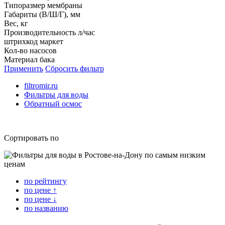
Типоразмер мембраны
Габариты (В/Ш/Г), мм
Вес, кг
Производительность л/час
штрихкод маркет
Кол-во насосов
Материал бака
Применить
Сбросить фильтр
filtromir.ru
Фильтры для воды
Обратный осмос
Сортировать по
по рейтингу
по цене ↑
по цене ↓
по названию