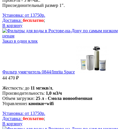
Произ-ть - 3 м³/час.
Присоединительный размер 1″.
Установка: от 13750р.
Доставка:
бесплатно
;
В корзину
Заказ в один клик
Фильтр умягчитель 0844/Imrita Space
44 470 ₽
Жесткость: до
11 мгэкв/л
,
Производительность:
1,0 м3/ч
Объем загрузки:
25 л
-
Смола ионообменная
Управление
: кнопки+wifi
Установка: от 13750р.
Доставка:
бесплатно
;
В корзину