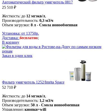
Автоматический фильтр умягчитель 0817
25 510 ₽
Жесткость: до
12 мгэкв/л
,
Производительность:
0,3 м3/ч
Объем загрузки:
8 л
-
Смола ионообменная
Установка: от 13750р.
Доставка:
бесплатно
;
В корзину
Заказ в один клик
Фильтр умягчитель 1252/Imrita Space
52 710 ₽
Жесткость: до
14 мгэкв/л
,
Производительность:
1,2 м3/ч
Объем загрузки:
50 л
-
Смола ионообменная
Управление
: кнопки+wifi