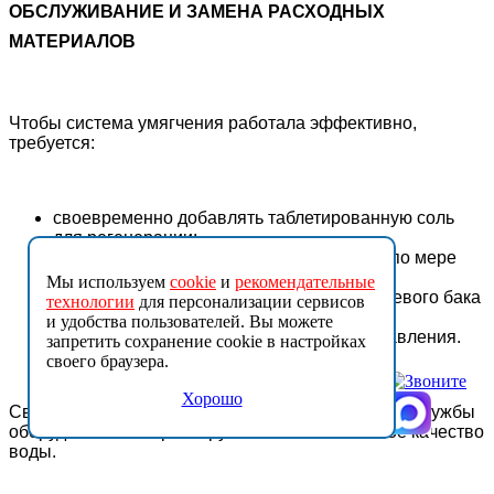
ОБСЛУЖИВАНИЕ И ЗАМЕНА РАСХОДНЫХ
МАТЕРИАЛОВ
Чтобы система умягчения работала эффективно,
требуется:
своевременно добавлять таблетированную соль
для регенерации;
проводить замену ионообменной смолы по мере
выработки ресурса;
Мы используем
cookie
и
рекомендательные
выполнять профилактическую чистку солевого бака
технологии
для персонализации сервисов
и клапанов;
и удобства пользователей. Вы можете
проверять работоспособность блока управления.
запретить сохранение cookie в настройках
своего браузера.
Хорошо
Своевременное обслуживание продлевает срок службы
оборудования и гарантирует стабильно высокое качество
воды.