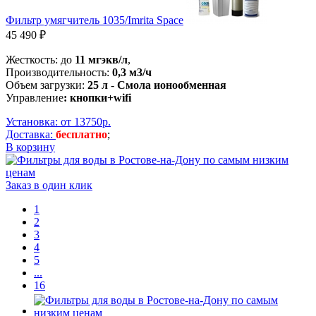
Фильтр умягчитель 1035/Imrita Space
45 490 ₽
Жесткость: до
11 мгэкв/л
,
Производительность:
0,3 м3/ч
Объем загрузки:
25 л
-
Смола ионообменная
Управление
: кнопки+wifi
Установка: от 13750р.
Доставка:
бесплатно
;
В корзину
Заказ в один клик
1
2
3
4
5
...
16