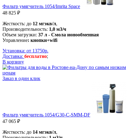
Фильтр умягчитель 1054/Imrita Space
48 825 ₽
Жесткость: до
12 мгэкв/л
,
Производительность:
1,0 м3/ч
Объем загрузки:
37 л
-
Смола ионообменная
Управление
: кнопки+wifi
Установка: от 13750р.
Доставка:
бесплатно
;
В корзину
Заказ в один клик
Фильтр умягчитель 1054/G30-С-SMM-DF
47 065 ₽
Жесткость: до
14 мгэкв/л
,
Производительность:
1 м3/ч