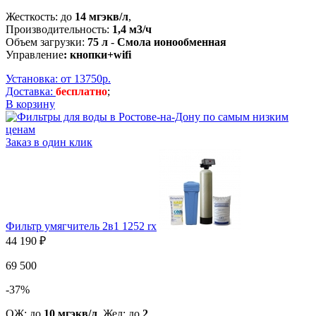
Жесткость: до
14 мгэкв/л
,
Производительность:
1,4 м3/ч
Объем загрузки:
75 л
-
Смола ионообменная
Управление
: кнопки+wifi
Установка: от 13750р.
Доставка:
бесплатно
;
В корзину
Заказ в один клик
Фильтр умягчитель 2в1 1252 rx
44 190 ₽
69 500
-37%
ОЖ: до
10 мгэкв/л
, Жел: до
2