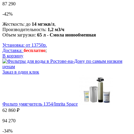
87 290
-42%
Жесткость: до
14 мгэкв/л
,
Производительность:
1,2 м3/ч
Объем загрузки:
65 л
-
Смола ионообменная
Установка: от 13750р.
Доставка:
бесплатно
;
В корзину
Заказ в один клик
Фильтр умягчитель 1354/Imrita Space
62 860 ₽
94 270
-34%