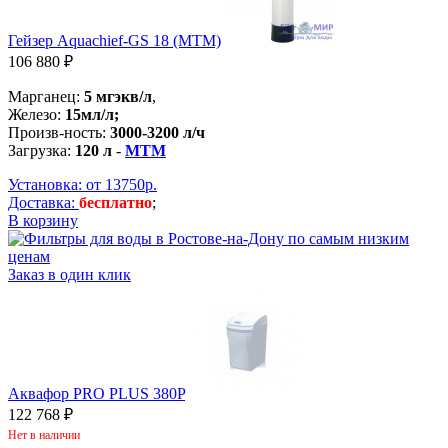
Гейзер Aquachief-GS 18 (MTM)
106 880 ₽
Марганец:
5 мгэкв/л
,
Железо:
15мл/л;
Произв-ность:
3000-3200 л/ч
Загрузка:
120 л
-
MTM
Установка: от 13750р.
Доставка:
бесплатно
;
В корзину
Заказ в один клик
Аквафор PRO PLUS 380P
122 768 ₽
Нет в наличии