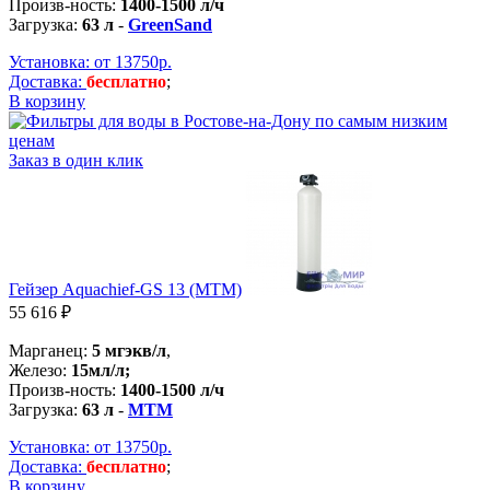
Произв-ность:
1400-1500 л/ч
Загрузка:
63 л
-
GreenSand
Установка: от 13750р.
Доставка:
бесплатно
;
В корзину
Заказ в один клик
Гейзер Aquachief-GS 13 (MTM)
55 616 ₽
Марганец:
5 мгэкв/л
,
Железо:
15мл/л;
Произв-ность:
1400-1500 л/ч
Загрузка:
63 л
-
MTM
Установка: от 13750р.
Доставка:
бесплатно
;
В корзину