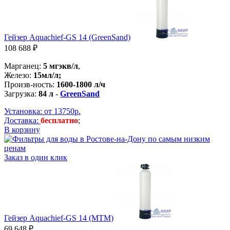
Гейзер Aquachief-GS 14 (GreenSand)
108 688 ₽
Марганец:
5 мгэкв/л
,
Железо:
15мл/л;
Произв-ность:
1600-1800 л/ч
Загрузка:
84 л
-
GreenSand
Установка: от 13750р.
Доставка:
бесплатно
;
В корзину
Заказ в один клик
Гейзер Aquachief-GS 14 (MTM)
69 648 ₽