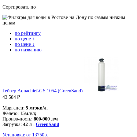
Сортировать по
по рейтингу
по цене ↑
по цене ↓
по названию
Гейзер Aquachief-GS 1054 (GreenSand)
43 584 ₽
Марганец:
5 мгэкв/л
,
Железо:
15мл/л;
Произв-ность:
800-900 л/ч
Загрузка:
42 л
-
GreenSand
Установка: от 13750р.