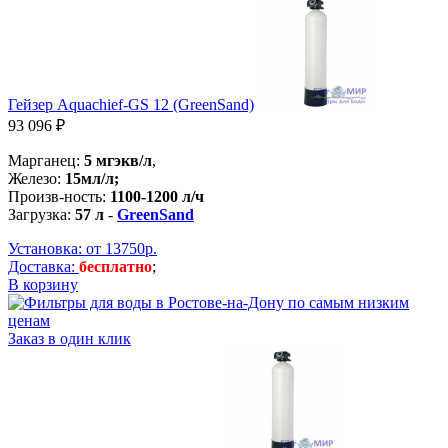
Гейзер Aquachief-GS 12 (GreenSand)
93 096 ₽
Марганец:
5 мгэкв/л
,
Железо:
15мл/л;
Произв-ность:
1100-1200 л/ч
Загрузка:
57 л
-
GreenSand
Установка: от 13750р.
Доставка:
бесплатно
;
В корзину
Заказ в один клик