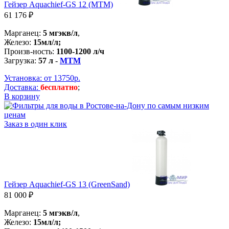
Гейзер Aquachief-GS 12 (MTM)
61 176 ₽
Марганец:
5 мгэкв/л
,
Железо:
15мл/л;
Произв-ность:
1100-1200 л/ч
Загрузка:
57 л
-
MTM
Установка: от 13750р.
Доставка:
бесплатно
;
В корзину
Заказ в один клик
Гейзер Aquachief-GS 13 (GreenSand)
81 000 ₽
Марганец:
5 мгэкв/л
,
Железо:
15мл/л;