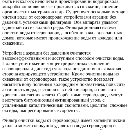
быть несколько: недочеты в проектировании водопровода,
микробы «принявшиеся» проживать в скважине, гниение
органических материалов и др. Существует несколько методов
чистки воды от сероводорода: устройствами аэрации без
давления, установками-фильтрами. Оба аппарата удаляют
ядовитый газ из водной среды. Фильтрационная система
очистки воды от сероводорода особенно важна для частных
домов, которые имеют происхождение воды от колодца или
скважины.
Устройства аэрации без давления считаются
высокоэффективными и доступным способом очистки воды.
Полное уничтожение концентрированных скоплений
сероводорода и диоксида углерода не единственная важная
сторона аэрирующего устройства. Кроме очистки воды из
скважины от сероводорода, такое устройство позволяет
насытить воду полезным водородным показателем, повысить
активность воды, растворить в ней кислород, и повысить
уровень окисления железа. Сорбентами сероводорода могут
выступать битуминозный активированный уголь с
усиленными каталитическими свойствами, цеолиты, сложные
оксиды, импрегнированные сорбенты.
Фильтр очистки воды от сероводорода имеет каталитический
уголь и может совокупно удалять из воды сероводород и