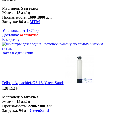
Марганец:
5 мгэкв/л
,
Железо:
15мл/л;
Произв-ность:
1600-1800 л/ч
Загрузка:
84 л
-
MTM
Установка: от 13750р.
Доставка:
бесплатно
;
В корзину
Заказ в один клик
Гейзер Aquachief-GS 16 (GreenSand)
128 152 ₽
Марганец:
5 мгэкв/л
,
Железо:
15мл/л;
Произв-ность:
2200-2300 л/ч
Загрузка:
94 л
-
GreenSand