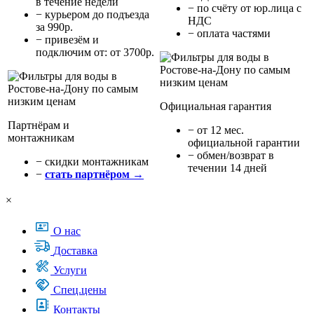
в течение недели
− по счёту от юр.лица с
− курьером до подъезда
НДС
за 990р.
− оплата частями
− привезём и
подключим от: от 3700р.
Официальная гарантия
Партнёрам и
− от 12 мес.
монтажникам
официальной гарантии
− обмен/возврат в
− cкидки монтажникам
течении 14 дней
−
стать партнёром →
×
О нас
Доставка
Услуги
Спец.цены
Контакты