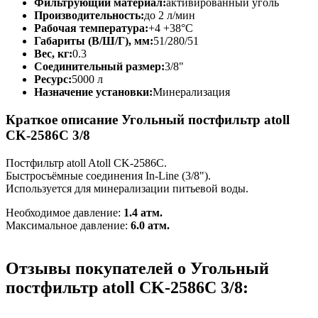
Фильтрующий материал:
активированный уголь
Производительность:
до 2 л/мин
Рабочая температура:
+4 +38°C
Габариты (В/Ш/Г), мм:
51/280/51
Вес, кг:
0.3
Соединительный размер:
3/8"
Ресурс:
5000 л
Назначение установки:
Минерализация
Краткое описание Угольный постфильтр atoll
CK-2586C 3/8
Постфильтр atoll Atoll CK-2586C.
Быстросъёмные соединения In-Line (3/8").
Используется для минерализации питьевой воды.
Необходимое давление:
1.4 атм.
Максимальное давление:
6.0 атм.
Отзывы покупателей о Угольный
постфильтр atoll CK-2586C 3/8: