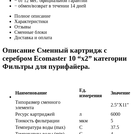
− от 12 мес. официальной гарантии
− обмен/возврат в течении 14 дней
Полное описание
Характеристики
Отзывы
Сменные блоки
Доставка и оплата
Описание Сменный картридж с
серебром Ecomaster 10 “х2” категории
Фильтры для пурифайера.
Ед.
Наименование
Значение
измерения
Типоразмер сменного
2.5"Х11"
элемента
Ресурс картриджей
л
6000
Тонкость фильтрации
мкм
5
Температура воды (max)
C
37.5
Температура воды (min)
С
4