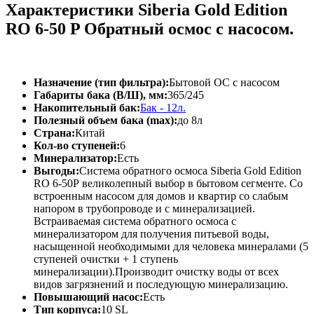
Характеристики Siberia Gold Edition
RO 6-50 P Обратный осмос с насосом.
Назначение (тип фильтра):
Бытовой ОС с насосом
Габариты бака (В/Ш), мм:
365/245
Накопительный бак:
Бак - 12л.
Полезный объем бака (max):
до 8л
Страна:
Китай
Кол-во ступеней:
6
Минерализатор:
Есть
Выгоды:
Система обратного осмоса Siberia Gold Edition
RO 6-50Р великолепный выбор в бытовом сегменте. Со
встроенным насосом для домов и квартир со слабым
напором в трубопроводе и с минерализацией.
Встраиваемая система обратного осмоса с
минерализатором для получения питьевой воды,
насыщенной необходимыми для человека минералами (5
ступеней очистки + 1 ступень
минерализации).Производит очистку воды от всех
видов загрязнений и последующую минерализацию.
Повышающий насос:
Есть
Тип корпуса:
10 SL