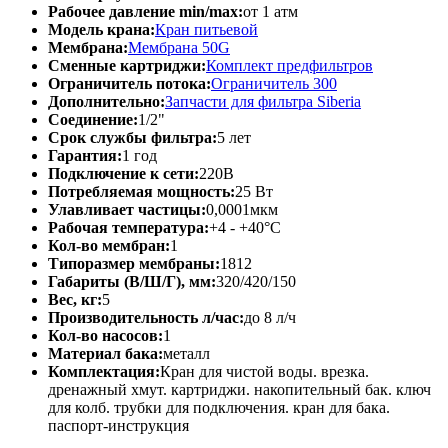
Рабочее давление min/max:
от 1 атм
Модель крана:
Кран питьевой
Мембрана:
Мембрана 50G
Сменные картриджи:
Комплект предфильтров
Ограничитель потока:
Ограничитель 300
Дополнительно:
Запчасти для фильтра Siberia
Соединение:
1/2"
Срок службы фильтра:
5 лет
Гарантия:
1 год
Подключение к сети:
220В
Потребляемая мощность:
25 Вт
Улавливает частицы:
0,0001мкм
Рабочая температура:
+4 - +40°C
Кол-во мембран:
1
Типоразмер мембраны:
1812
Габариты (В/Ш/Г), мм:
320/420/150
Вес, кг:
5
Производительность л/час:
до 8 л/ч
Кол-во насосов:
1
Материал бака:
металл
Комплектация:
Кран для чистой воды. врезка.
дренажный хмут. картриджи. накопительный бак. ключ
для колб. трубки для подключения. кран для бака.
паспорт-инструкция