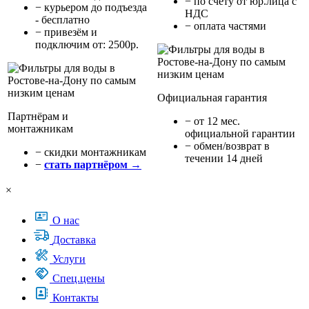
− по счёту от юр.лица с
− курьером до подъезда
НДС
- бесплатно
− оплата частями
− привезём и
подключим от: 2500р.
Официальная гарантия
Партнёрам и
− от 12 мес.
монтажникам
официальной гарантии
− обмен/возврат в
− cкидки монтажникам
течении 14 дней
−
стать партнёром →
×
О нас
Доставка
Услуги
Спец.цены
Контакты