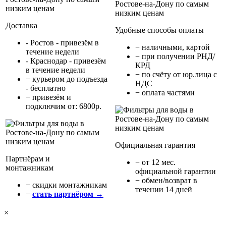
Доставка
Удобные способы оплаты
- Ростов - привезём в
− наличными, картой
течение недели
− при получении РНД/
- Краснодар - привезём
КРД
в течение недели
− по счёту от юр.лица с
− курьером до подъезда
НДС
- бесплатно
− оплата частями
− привезём и
подключим от: 6800р.
Официальная гарантия
Партнёрам и
− от 12 мес.
монтажникам
официальной гарантии
− обмен/возврат в
− cкидки монтажникам
течении 14 дней
−
стать партнёром →
×