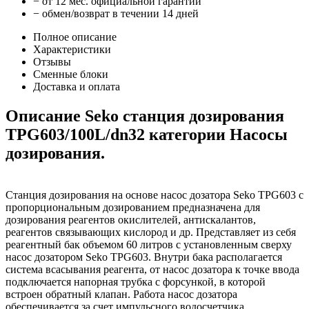
− от 12 мес. официальной гарантии
− обмен/возврат в течении 14 дней
Полное описание
Характеристики
Отзывы
Сменные блоки
Доставка и оплата
Описание Seko cтанция дозирования
TPG603/100L/dn32 категории Насосы
дозирования.
Станция дозирования на основе насос дозатора Seko TPG603 с
пропорциональным дозированием предназначена для
дозирования реагентов окислителей, антискалантов,
реагентов связывающих кислород и др. Представляет из себя
реагентный бак объемом 60 литров с установленным сверху
насос дозатором Seko TPG603. Внутри бака располагается
система всасывания реагента, от насос дозатора к точке ввода
подключается напорная трубка с форсункой, в которой
встроен обратный клапан. Работа насос дозатора
обеспечивается за счет импульсного водосчетчика,