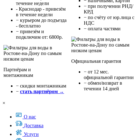
− наличными, картой
течение недели
− при получении РНД/
- Краснодар - привезём
КРД
в течение недели
− по счёту от юр.лица с
− курьером до подъезда
НДС
- бесплатно
− оплата частями
− привезём и
подключим от: 6800р.
Официальная гарантия
Партнёрам и
− от 12 мес.
монтажникам
официальной гарантии
− обмен/возврат в
− cкидки монтажникам
течении 14 дней
−
стать партнёром →
×
О нас
Доставка
Услуги