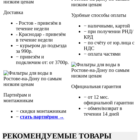
Доставка
Удобные способы оплаты
- Ростов - привезём в
− наличными, картой
течение недели
− при получении РНД/
- Краснодар - привезём
КРД
в течение недели
− по счёту от юр.лица с
− курьером до подъезда
НДС
за 990р.
− оплата частями
− привезём и
подключим от: от 3700р.
Официальная гарантия
Партнёрам и
− от 12 мес.
монтажникам
официальной гарантии
− обмен/возврат в
− cкидки монтажникам
течении 14 дней
−
стать партнёром →
РЕКОМЕНДУЕМЫЕ ТОВАРЫ