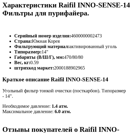
Характеристики Raifil INNO-SENSE-14
Фильтры для пурифайера.
Серийный номер изделия:
4600000002473
Страна:
Южная Корея
Фильтрующий материал:
активированный уголь
Типоразмер:
14"
Габариты (В/Ш/Г), мм:
470/80/80
Вес, кг:
0.59
штрихкод маркет:
2000188902965
Краткое описание Raifil INNO-SENSE-14
Угольный фильтр тонкой очистки (посткарбон)
. Типоразмер
- 14".
Необходимое давление:
1.4 атм.
Максимальное давление:
6.0 атм.
Отзывы покупателей о Raifil INNO-