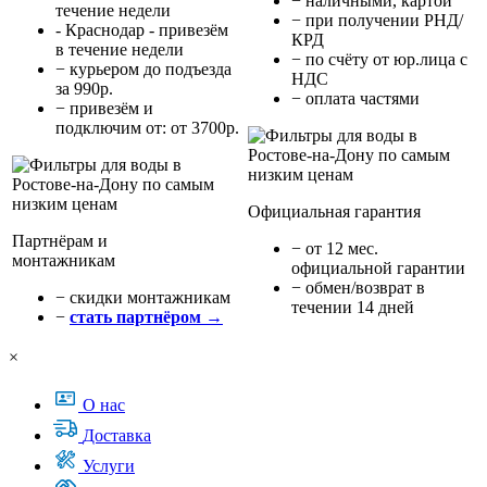
− наличными, картой
течение недели
− при получении РНД/
- Краснодар - привезём
КРД
в течение недели
− по счёту от юр.лица с
− курьером до подъезда
НДС
за 990р.
− оплата частями
− привезём и
подключим от: от 3700р.
Официальная гарантия
Партнёрам и
− от 12 мес.
монтажникам
официальной гарантии
− обмен/возврат в
− cкидки монтажникам
течении 14 дней
−
стать партнёром →
×
О нас
Доставка
Услуги