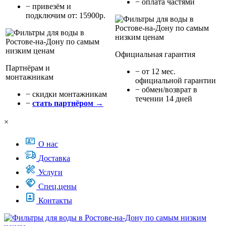
− оплата частями
− привезём и
подключим от: 15900р.
Официальная гарантия
Партнёрам и
− от 12 мес.
монтажникам
официальной гарантии
− обмен/возврат в
− cкидки монтажникам
течении 14 дней
−
стать партнёром →
×
О нас
Доставка
Услуги
Спец.цены
Контакты