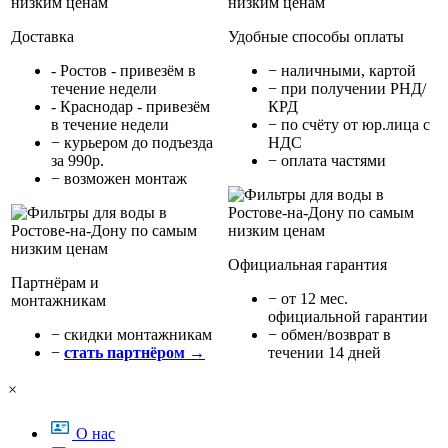
Доставка
Удобные способы оплаты
- Ростов - привезём в
− наличными, картой
течение недели
− при получении РНД/
- Краснодар - привезём
КРД
в течение недели
− по счёту от юр.лица с
− курьером до подъезда
НДС
за 990р.
− оплата частями
− возможен монтаж
Официальная гарантия
Партнёрам и
− от 12 мес.
монтажникам
официальной гарантии
− cкидки монтажникам
− обмен/возврат в
−
стать партнёром →
течении 14 дней
×
О нас