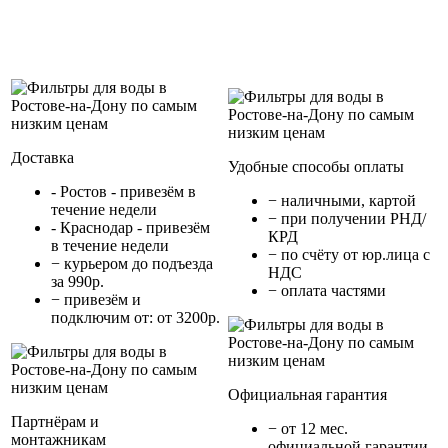
Доставка
Удобные способы оплаты
- Ростов - привезём в
− наличными, картой
течение недели
− при получении РНД/
- Краснодар - привезём
КРД
в течение недели
− по счёту от юр.лица с
− курьером до подъезда
НДС
за 990р.
− оплата частями
− привезём и
подключим от: от 3200р.
Официальная гарантия
Партнёрам и
− от 12 мес.
монтажникам
официальной гарантии