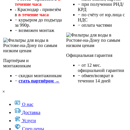
течение часа
− при получении РНД/
- Краснодар - привезём
КРД
в
в течение часа
− по счёту от юр.лица с
− курьером до подъезда
НДС
за 990р.
− оплата частями
− возможен монтаж
Официальная гарантия
Партнёрам и
− от 12 мес.
монтажникам
официальной гарантии
− cкидки монтажникам
− обмен/возврат в
−
стать партнёром →
течении 14 дней
×
О нас
Доставка
Услуги
Спец.цены