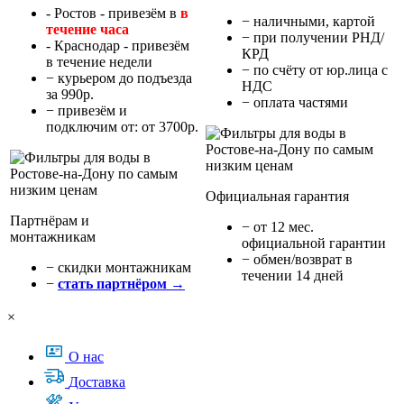
- Ростов - привезём в
в
− наличными, картой
течение часа
− при получении РНД/
- Краснодар - привезём
КРД
в течение недели
− по счёту от юр.лица с
− курьером до подъезда
НДС
за 990р.
− оплата частями
− привезём и
подключим от: от 3700р.
Официальная гарантия
Партнёрам и
− от 12 мес.
монтажникам
официальной гарантии
− обмен/возврат в
− cкидки монтажникам
течении 14 дней
−
стать партнёром →
×
О нас
Доставка