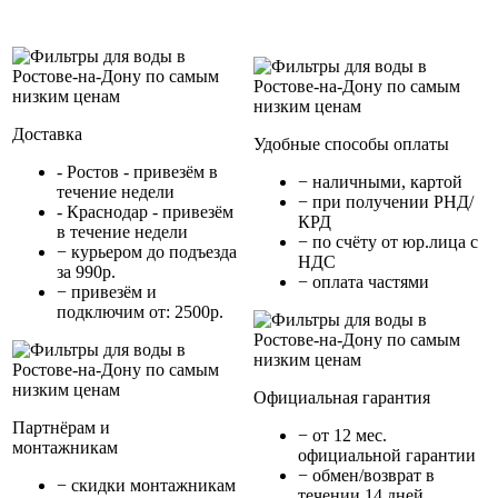
Доставка
Удобные способы оплаты
- Ростов - привезём в
− наличными, картой
течение недели
− при получении РНД/
- Краснодар - привезём
КРД
в течение недели
− по счёту от юр.лица с
− курьером до подъезда
НДС
за 990р.
− оплата частями
− привезём и
подключим от: 2500р.
Официальная гарантия
Партнёрам и
− от 12 мес.
монтажникам
официальной гарантии
− обмен/возврат в
− cкидки монтажникам
течении 14 дней