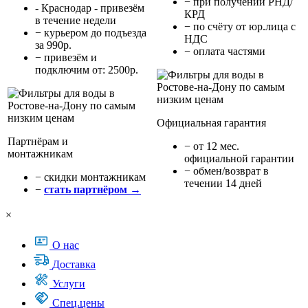
− при получении РНД/
- Краснодар - привезём
КРД
в течение недели
− по счёту от юр.лица с
− курьером до подъезда
НДС
за 990р.
− оплата частями
− привезём и
подключим от: 2500р.
Официальная гарантия
Партнёрам и
− от 12 мес.
монтажникам
официальной гарантии
− обмен/возврат в
− cкидки монтажникам
течении 14 дней
−
стать партнёром →
×
О нас
Доставка
Услуги
Спец.цены