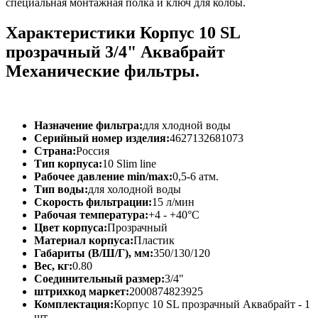
специальная монтажная полка и ключ для колбы.
Характеристики Корпус 10 SL
прозрачный 3/4" Аквабрайт
Механические фильтры.
Назначение фильтра:
для хлодной воды
Серийный номер изделия:
4627132681073
Страна:
Россия
Тип корпуса:
10 Slim line
Рабочее давление min/max:
0,5-6 атм.
Тип воды:
для холодной воды
Скорость фильтрации:
15 л/мин
Рабочая температура:
+4 - +40°C
Цвет корпуса:
Прозрачный
Материал корпуса:
Пластик
Габариты (В/Ш/Г), мм:
350/130/120
Вес, кг:
0.80
Соединительный размер:
3/4"
штрихкод маркет:
2000874823925
Комплектация:
Корпус 10 SL прозрачный Аквабрайт - 1
шт.