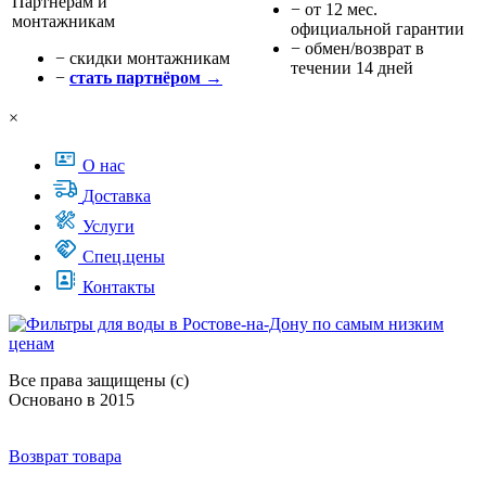
Партнёрам и
− от 12 мес.
монтажникам
официальной гарантии
− обмен/возврат в
− cкидки монтажникам
течении 14 дней
−
стать партнёром →
×
О нас
Доставка
Услуги
Спец.цены
Контакты
Все права защищены (с)
Основано в 2015
Возврат товара