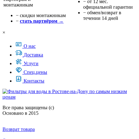
− от 12 мес.
монтажникам
официальной гарантии
− обмен/возврат в
− cкидки монтажникам
течении 14 дней
−
стать партнёром →
×
О нас
Доставка
Услуги
Спец.цены
Контакты
Все права защищены (с)
Основано в 2015
Возврат товара