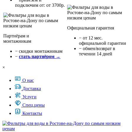
подключим от: от 3700р.
Официальная гарантия
Партнёрам и
− от 12 мес.
монтажникам
официальной гарантии
− обмен/возврат в
− cкидки монтажникам
течении 14 дней
−
стать партнёром →
×
О нас
Доставка
Услуги
Спец.цены
Контакты