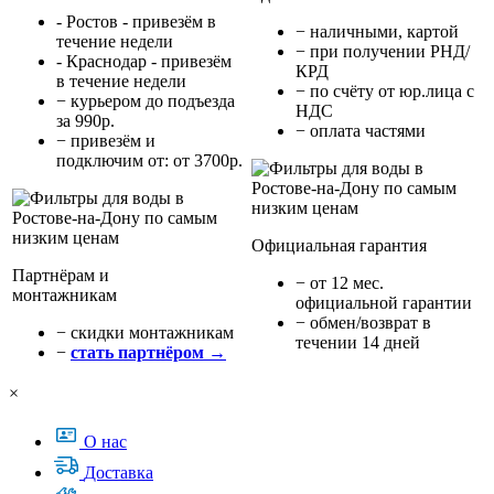
- Ростов - привезём в
− наличными, картой
течение недели
− при получении РНД/
- Краснодар - привезём
КРД
в течение недели
− по счёту от юр.лица с
− курьером до подъезда
НДС
за 990р.
− оплата частями
− привезём и
подключим от: от 3700р.
Официальная гарантия
Партнёрам и
− от 12 мес.
монтажникам
официальной гарантии
− обмен/возврат в
− cкидки монтажникам
течении 14 дней
−
стать партнёром →
×
О нас
Доставка