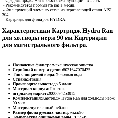
- Средняя продолжительность эксплуатации - 3-5 лет.
- Рекомендуется промывать раз в месяц.
- Фильтрующий элемент- сетка из нержавеющей стали AISI
304.
- Картридж для фильтров HYDRA.
Характеристики Картридж Hydra Ran
для хол.воды нерж 90 мк Картриджи
для магистрального фильтра.
Назначение фильтра:
механическая очистка
Серийный номер изделия:
8021647070425
Тип очищаемой воды:
Холодная вода
Страна:
Италия
Производительность:
до 5 л/мин
Материал корпуса:
Пластик
штрихкод маркет:
2000094253915
Комплектация:
Картридж Hydra Ran для хол.воды нерж
90 мкм
Материал:
усиленный нейлон
Размер фильтруемых частиц, мкм:
90
Температура очищаемой воды, °С:
4-45