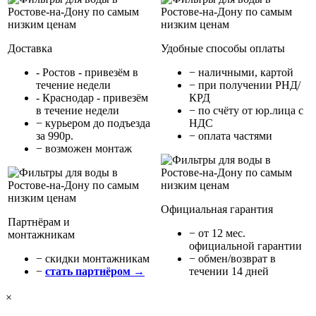
Доставка
Удобные способы оплаты
- Ростов - привезём в
− наличными, картой
течение недели
− при получении РНД/
- Краснодар - привезём
КРД
в течение недели
− по счёту от юр.лица с
− курьером до подъезда
НДС
за 990р.
− оплата частями
− возможен монтаж
Официальная гарантия
Партнёрам и
− от 12 мес.
монтажникам
официальной гарантии
− cкидки монтажникам
− обмен/возврат в
−
стать партнёром →
течении 14 дней
×