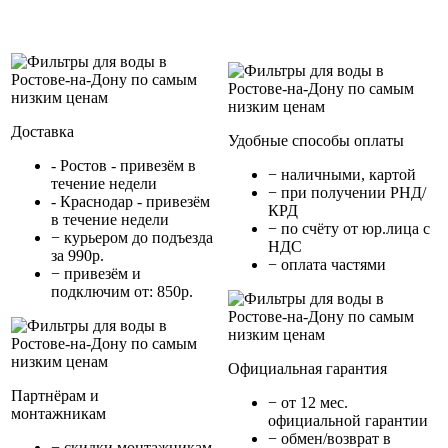
Доставка
Удобные способы оплаты
- Ростов - привезём в
− наличными, картой
течение недели
− при получении РНД/
- Краснодар - привезём
КРД
в течение недели
− по счёту от юр.лица с
− курьером до подъезда
НДС
за 990р.
− оплата частями
− привезём и
подключим от: 850р.
Официальная гарантия
Партнёрам и
− от 12 мес.
монтажникам
официальной гарантии
− обмен/возврат в
− cкидки монтажникам