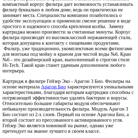
компактный корпус фильтра дает возможность устанавливать
фильтр буквально в любом доме, ведь он практически не
занимает места. Специалисты компании позаботились о
удобстве эксплуатации и применили смелое решение в виде
простого и надежного способа крепления колбы. Замену
картриджа можно произвести за считанные минуты. Корпус
фильтра производят из высококлассной нержавеющей стали,
которая допущена к контакту с пищевыми продуктами.
Фильтр, уже традиционно, укомплектован всеми фитингами
для монтажа под мойку и краном для чистой воды №6. Кран
№6 - это дизайнерский кран, выполненный в строгом стиле
Hi-Tech. Такой кран станет удачным дополнением любого
интерьера.
Картридж в фильтре Гейзер Эко - Арагон 3 Био. Фильтры на
основе материала
Арагон Био
характеризуются уникальными
характеристиками, благодаря которым картриджи способны с
потрясающей эффективностью удалять бактерии и вирусы.
Относительно большие габариты модуля обеспечивают
небывалую производительность фильтра. Модуль Арагон 3
Био состоит из 2-х слоев. Первый на основе Арагона Био, а
второй состоит из прессованного активированного угля.
Гейзер Эко является новинкой на рынке, однако уже
претендует на звание лучшего в своем классе.