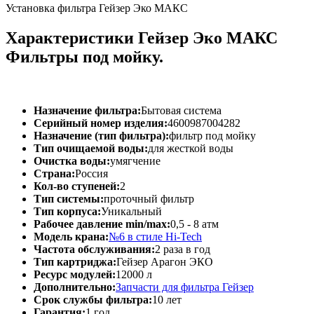
Установка фильтра Гейзер Эко МАКС
Характеристики Гейзер Эко МАКС
Фильтры под мойку.
Назначение фильтра:
Бытовая система
Серийный номер изделия:
4600987004282
Назначение (тип фильтра):
фильтр под мойку
Тип очищаемой воды:
для жесткой воды
Очистка воды:
умягчение
Страна:
Россия
Кол-во ступеней:
2
Тип системы:
проточный фильтр
Тип корпуса:
Уникальный
Рабочее давление min/max:
0,5 - 8 атм
Модель крана:
№6 в стиле Hi-Tech
Частота обслуживания:
2 раза в год
Тип картриджа:
Гейзер Арагон ЭКО
Ресурс модулей:
12000 л
Дополнительно:
Запчасти для фильтра Гейзер
Срок службы фильтра:
10 лет
Гарантия:
1 год