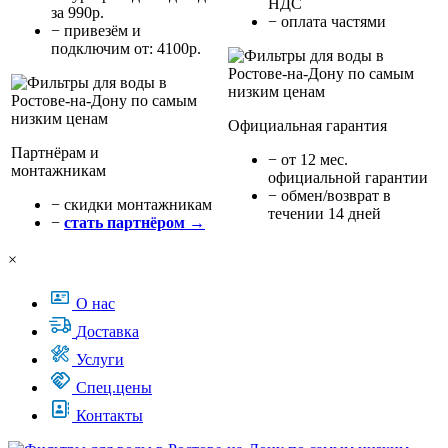
НДС
за 990р.
− оплата частями
− привезём и
подключим от: 4100р.
Официальная гарантия
Партнёрам и
− от 12 мес.
монтажникам
официальной гарантии
− обмен/возврат в
− cкидки монтажникам
течении 14 дней
−
стать партнёром →
×
О нас
Доставка
Услуги
Спец.цены
Контакты