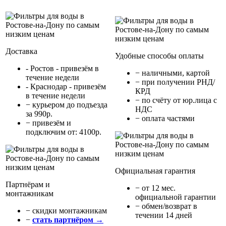
Доставка
Удобные способы оплаты
- Ростов - привезём в
− наличными, картой
течение недели
− при получении РНД/
- Краснодар - привезём
КРД
в течение недели
− по счёту от юр.лица с
− курьером до подъезда
НДС
за 990р.
− оплата частями
− привезём и
подключим от: 4100р.
Официальная гарантия
Партнёрам и
− от 12 мес.
монтажникам
официальной гарантии
− обмен/возврат в
− cкидки монтажникам
течении 14 дней
−
стать партнёром →