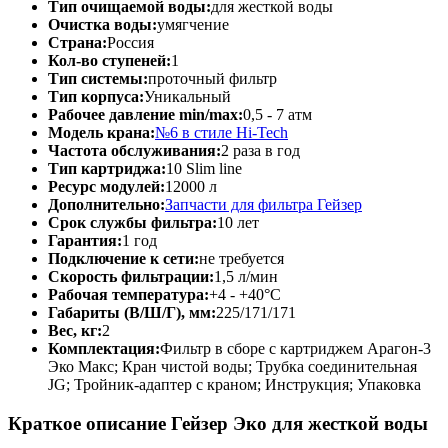
Тип очищаемой воды:
для жесткой воды
Очистка воды:
умягчение
Страна:
Россия
Кол-во ступеней:
1
Тип системы:
проточный фильтр
Тип корпуса:
Уникальный
Рабочее давление min/max:
0,5 - 7 атм
Модель крана:
№6 в стиле Hi-Tech
Частота обслуживания:
2 раза в год
Тип картриджа:
10 Slim line
Ресурс модулей:
12000 л
Дополнительно:
Запчасти для фильтра Гейзер
Срок службы фильтра:
10 лет
Гарантия:
1 год
Подключение к сети:
не требуется
Скорость фильтрации:
1,5 л/мин
Рабочая температура:
+4 - +40°C
Габариты (В/Ш/Г), мм:
225/171/171
Вес, кг:
2
Комплектация:
Фильтр в сборе с картриджем Арагон-3
Эко Макс; Кран чистой воды; Трубка соединительная
JG; Тройник-адаптер с краном; Инструкция; Упаковка
Краткое описание Гейзер Эко для жесткой воды