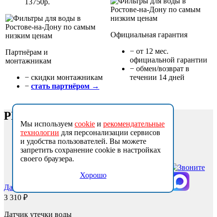
13750р.
Официальная гарантия
− от 12 мес.
Партнёрам и
официальной гарантии
монтажникам
− обмен/возврат в
− cкидки монтажникам
течении 14 дней
−
стать партнёром →
РЕКОМЕНДУЕМЫЕ ТОВАРЫ
Мы используем
cookie
и
рекомендательные
технологии
для персонализации сервисов
и удобства пользователей. Вы можете
запретить сохранение cookie в настройках
своего браузера.
Хорошо
Датчик протечки воды IMRITA
3 310 ₽
Датчик утечки воды