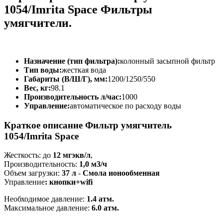
1054/Imrita Space Фильтры
умягчители.
Назначение (тип фильтра):
колонный засыпной фильтр
Тип воды:
жесткая вода
Габариты (В/Ш/Г), мм:
1200/1250/550
Вес, кг:
98.1
Производительность л/час:
1000
Управление:
автоматическое по расходу воды
Краткое описание Фильтр умягчитель
1054/Imrita Space
Жесткость: до
12 мгэкв/л
,
Производительность:
1,0 м3/ч
Объем загрузки:
37 л
-
Смола ионообменная
Управление
: кнопки+wifi
Необходимое давление:
1.4 атм.
Максимальное давление:
6.0 атм.