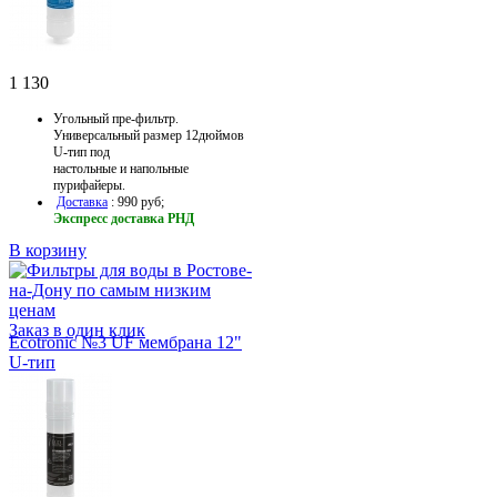
1 130
Угольный пре-фильтр.
Универсальный размер 12дюймов
U-тип под
настольные и напольные
пурифайеры.
Доставка
: 990 руб;
Экспресс доставка РНД
В корзину
Заказ в один клик
Ecotronic №3 UF мембрана 12"
U-тип