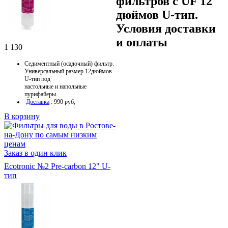
фильтров c UF 12
дюймов U-тип.
Условия доставки
и оплаты
1 130
Седиментный (осадочный) фильтр.
Универсальный размер 12дюймов
U-тип под
настольные и напольные
пурифайеры.
Доставка
: 990 руб;
В корзину
Заказ в один клик
Ecotronic №2 Pre-carbon 12" U-
тип