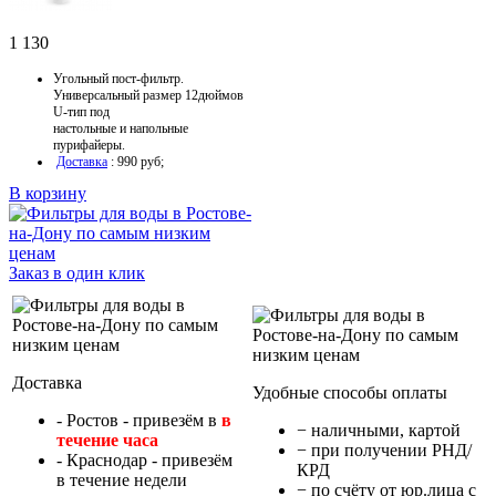
1 130
Угольный пост-фильтр.
Универсальный размер 12дюймов
U-тип под
настольные и напольные
пурифайеры.
Доставка
: 990 руб;
В корзину
Заказ в один клик
Доставка
Удобные способы оплаты
- Ростов - привезём в
в
− наличными, картой
течение часа
− при получении РНД/
- Краснодар - привезём
КРД
в течение недели
− по счёту от юр.лица с