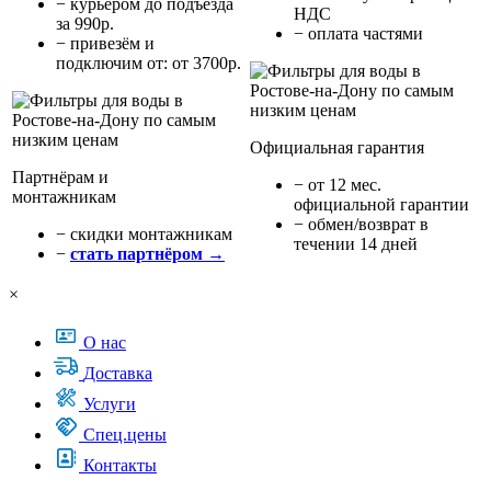
− курьером до подъезда
НДС
за 990р.
− оплата частями
− привезём и
подключим от: от 3700р.
Официальная гарантия
Партнёрам и
− от 12 мес.
монтажникам
официальной гарантии
− обмен/возврат в
− cкидки монтажникам
течении 14 дней
−
стать партнёром →
×
О нас
Доставка
Услуги
Спец.цены
Контакты