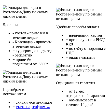
Доставка
Удобные способы оплаты
- Ростов - привезём в
− наличными, картой
течение недели
− при получении РНД/
- Краснодар - привезём
КРД
в течение недели
− по счёту от юр.лица с
− курьером до подъезда
НДС
- бесплатно
− оплата частями
− привезём и
подключим от: 6500р.
Официальная гарантия
Партнёрам и
− от 12 мес.
монтажникам
официальной гарантии
− обмен/возврат в
− cкидки монтажникам
течении 14 дней
−
стать партнёром →