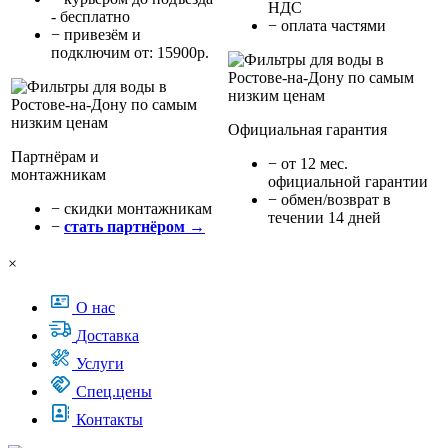
НДС
- бесплатно
− оплата частями
− привезём и
подключим от: 15900р.
Официальная гарантия
Партнёрам и
− от 12 мес.
монтажникам
официальной гарантии
− обмен/возврат в
− cкидки монтажникам
течении 14 дней
−
стать партнёром →
×
О нас
Доставка
Услуги
Спец.цены
Контакты