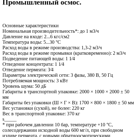
Промышленный осмос.
Основные характеристики
Номинальная производительность*: до 1 м3/ч
Давление на входе: 2...6 кгс/см2
Температура воды: 5...30 °C
Расход воды в режиме производства: 1,3-2 м3/ч
Расход воды в режиме промывки (кратковременно): 2 м3/ч
Подведение питающей воды: 1 1⁄4
Отведение концентрата: 1 1⁄4
Отведение пермеата: 3⁄4
Параметры электрической сети: 3 фазы, 380 В, 50 Гц
Потребляемая мощность: 3 кВт
Уровень шума: 50 дБ
Габариты в транспортной упаковке: 2000 × 1000 × 2000 ± 50
мм
Габариты без упаковки (Ш × Г × В): 1700 × 800 × 1800 ± 50 мм
Вес установки (сухой), не более: 220 кг
Вес в транспортной упаковке: 370 кг
s_____
* при рабочем давлении 10 бар, температуре +10 °С,
солесодержании исходной воды 600 мг/л, при свободном
изливе пермеата, с новыми обратноосмотическими