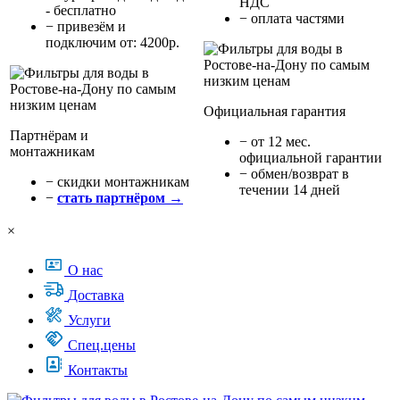
НДС
- бесплатно
− оплата частями
− привезём и
подключим от: 4200р.
Официальная гарантия
Партнёрам и
− от 12 мес.
монтажникам
официальной гарантии
− обмен/возврат в
− cкидки монтажникам
течении 14 дней
−
стать партнёром →
×
О нас
Доставка
Услуги
Спец.цены
Контакты