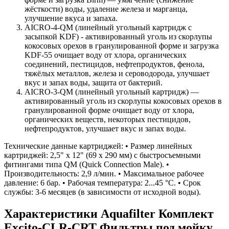
жёсткости) воды, удаление железа и марганца,
улучшение вкуса и запаха.
AICRO-4-QM (линейный угольный картридж с
засыпкой KDF) - активированный уголь из скорлупы
кокосовых орехов в гранулированной форме и загрузка
KDF-55 очищает воду от хлора, органических
соединений, пестицидов, нефтепродуктов, фенола,
тяжёлых металлов, железа и сероводорода, улучшает
вкус и запах воды, защита от бактерий.
AICRO-3-QM (линейный угольный картридж) ―
активированный уголь из скорлупы кокосовых орехов в
гранулированной форме очищает воду от хлора,
органических веществ, некоторых пестицидов,
нефтепродуктов, улучшает вкус и запах воды.
Технические данные картриджей: • Размер линейных
картриджей: 2,5" х 12" (69 х 290 мм) с быстросъемными
фитингами типа QM (Quick Connection Male). •
Производительность: 2,9 л/мин. • Максимальное рабочее
давление: 6 бар. • Рабочая температура: 2...45 °С. • Срок
службы: 3-6 месяцев (в зависимости от исходной воды).
Характеристики Aquafilter Комплект
Excito-CLR-CRT Фильтры под мойку.