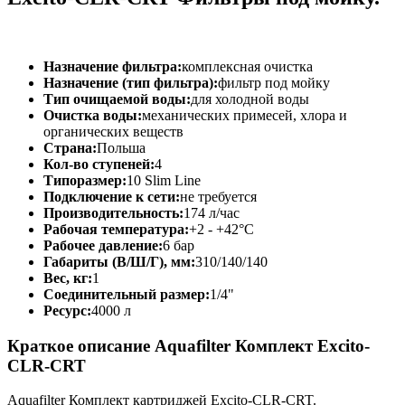
Назначение фильтра:
комплексная очистка
Назначение (тип фильтра):
фильтр под мойку
Тип очищаемой воды:
для холодной воды
Очистка воды:
механических примесей, хлора и
органических веществ
Страна:
Польша
Кол-во ступеней:
4
Типоразмер:
10 Slim Line
Подключение к сети:
не требуется
Производительность:
174 л/час
Рабочая температура:
+2 - +42°C
Рабочее давление:
6 бар
Габариты (В/Ш/Г), мм:
310/140/140
Вес, кг:
1
Соединительный размер:
1/4"
Ресурс:
4000 л
Краткое описание Aquafilter Комплект Excito-
CLR-CRT
Aquafilter Комплект картриджей Excito-CLR-CRT.