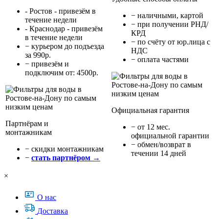
- Ростов - привезём в
− наличными, картой
течение недели
− при получении РНД/
- Краснодар - привезём
КРД
в течение недели
− по счёту от юр.лица с
− курьером до подъезда
НДС
за 990р.
− оплата частями
− привезём и
подключим от: 4500р.
Официальная гарантия
Партнёрам и
− от 12 мес.
монтажникам
официальной гарантии
− обмен/возврат в
− cкидки монтажникам
течении 14 дней
−
стать партнёром →
×
О нас
Доставка