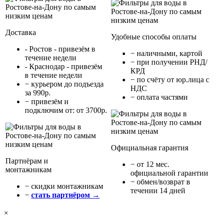
Доставка
Удобные способы оплаты
- Ростов - привезём в
− наличными, картой
течение недели
− при получении РНД/
- Краснодар - привезём
КРД
в течение недели
− по счёту от юр.лица с
− курьером до подъезда
НДС
за 990р.
− оплата частями
− привезём и
подключим от: от 3700р.
Официальная гарантия
Партнёрам и
− от 12 мес.
монтажникам
официальной гарантии
− обмен/возврат в
− cкидки монтажникам
течении 14 дней
−
стать партнёром →
×