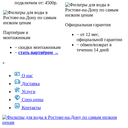
подключим от: 4500р.
Официальная гарантия
Партнёрам и
− от 12 мес.
монтажникам
официальной гарантии
− обмен/возврат в
− cкидки монтажникам
течении 14 дней
−
стать партнёром →
×
О нас
Доставка
Услуги
Спец.цены
Контакты