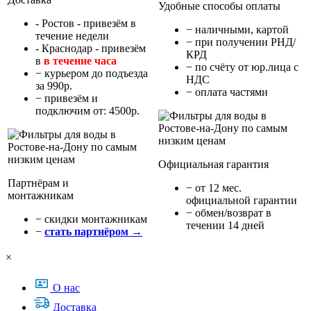
Удобные способы оплаты
- Ростов - привезём в
− наличными, картой
течение недели
− при получении РНД/
- Краснодар - привезём
КРД
в
в течение часа
− по счёту от юр.лица с
− курьером до подъезда
НДС
за 990р.
− оплата частями
− привезём и
подключим от: 4500р.
Официальная гарантия
Партнёрам и
− от 12 мес.
монтажникам
официальной гарантии
− обмен/возврат в
− cкидки монтажникам
течении 14 дней
−
стать партнёром →
×
О нас
Доставка