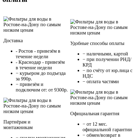
Доставка
Удобные способы оплаты
- Ростов - привезём в
− наличными, картой
течение недели
− при получении РНД/
- Краснодар - привезём
КРД
в течение недели
− по счёту от юр.лица с
− курьером до подъезда
НДС
за 990р.
− оплата частями
− привезём и
подключим от: от 9300р.
Официальная гарантия
Партнёрам и
− от 12 мес.
монтажникам
официальной гарантии
− обмен/возврат в
− cкидки монтажникам