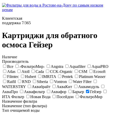
Клиентская
поддержка 7/365
Картриджи для обратного
осмоса Гейзер
Наличие
Производитель
Все
-ФильтроМир-
Angstra
Aquafilter
AquaPRO
Atlas
Atoll
Cada
CCK-Organic
CSM
Ecosoft
Filmtec
Hubert
IMRITA
Pentek
Platinum Wasser
Raifil
RND
Siberia
Vontron
Water Filter
WATERSTRY
Аквабрайт
АкваКит
Аквамодуль
АкваПро
Аквафильтр
Аквафор
Барьер
Гейзер
ИТА Фильтр
Новая Вода
Посейдон
ФильтроМир
Назначение фильтра
Назначение (тип фильтра)
Тип очищаемой воды