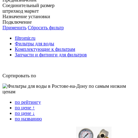
Соединительный размер
штрихкод маркет
Назначение установки
Подключение
Применить
Сбросить фильтр
filtromir.ru
Фильтры для воды
Комплектующие к фильтрам
Запчасти и фитинги для фильтров
Сортировать по
по рейтингу
по цене ↑
по цене ↓
по названию