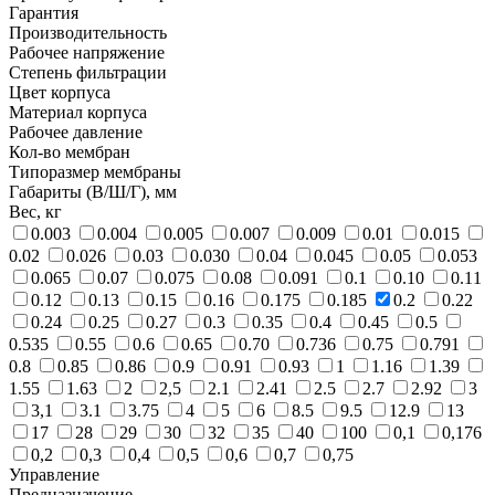
Гарантия
Производительность
Рабочее напряжение
Степень фильтрации
Цвет корпуса
Материал корпуса
Рабочее давление
Кол-во мембран
Типоразмер мембраны
Габариты (В/Ш/Г), мм
Вес, кг
0.003
0.004
0.005
0.007
0.009
0.01
0.015
0.02
0.026
0.03
0.030
0.04
0.045
0.05
0.053
0.065
0.07
0.075
0.08
0.091
0.1
0.10
0.11
0.12
0.13
0.15
0.16
0.175
0.185
0.2
0.22
0.24
0.25
0.27
0.3
0.35
0.4
0.45
0.5
0.535
0.55
0.6
0.65
0.70
0.736
0.75
0.791
0.8
0.85
0.86
0.9
0.91
0.93
1
1.16
1.39
1.55
1.63
2
2,5
2.1
2.41
2.5
2.7
2.92
3
3,1
3.1
3.75
4
5
6
8.5
9.5
12.9
13
17
28
29
30
32
35
40
100
0,1
0,176
0,2
0,3
0,4
0,5
0,6
0,7
0,75
Управление
Предназначение