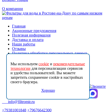
О компании
Главная
Акционные предложения
Полезная информация
Доставка и оплата
Наши работы
Отзывы
Политика обработки персональных данных
Контакты
Мы используем
cookie
и
рекомендательные
Обратный осмос
технологии
для персонализации сервисов
Проточные фильтры
и удобства пользователей. Вы можете
Фильтры на весь дом
запретить сохранение cookie в настройках
Магистральные фильтры
своего браузера.
Сменные фильтры
Комплектующие к фильтрам
Хорошо
Услуги
info@filtromir.ru
+79381001848
+79676642300