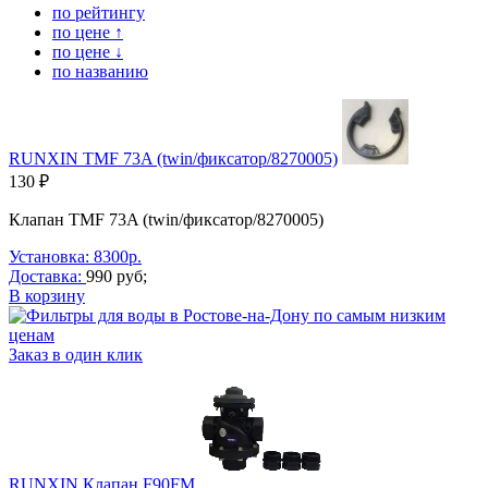
по рейтингу
по цене ↑
по цене ↓
по названию
RUNXIN TMF 73A (twin/фиксатор/8270005)
130 ₽
Клапан TMF 73A (twin/фиксатор/8270005)
Установка: 8300р.
Доставка:
990 руб;
В корзину
Заказ в один клик
RUNXIN Клапан F90FM