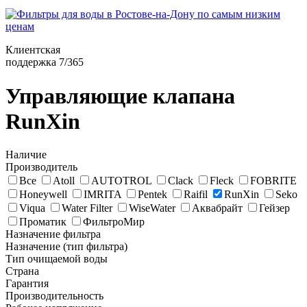
Клиентская
поддержка 7/365
Управляющие клапана
RunXin
Наличие
Производитель
Все
Atoll
AUTOTROL
Clack
Fleck
FOBRITE
Honeywell
IMRITA
Pentek
Raifil
RunXin
Seko
Viqua
Water Filter
WiseWater
Аквабрайт
Гейзер
Проматик
ФильтроМир
Назначение фильтра
Назначение (тип фильтра)
Тип очищаемой воды
Страна
Гарантия
Производительность