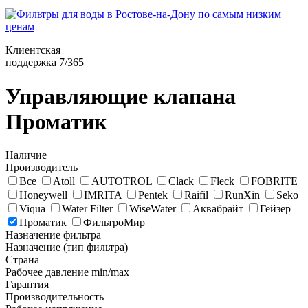
Клиентская
поддержка 7/365
Управляющие клапана
Проматик
Наличие
Производитель
Все
Atoll
AUTOTROL
Clack
Fleck
FOBRITE
Honeywell
IMRITA
Pentek
Raifil
RunXin
Seko
Viqua
Water Filter
WiseWater
Аквабрайт
Гейзер
Проматик
ФильтроМир
Назначение фильтра
Назначение (тип фильтра)
Страна
Рабочее давление min/max
Гарантия
Производительность