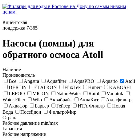
Клиентская
поддержка 7/365
Насосы (помпы) для
обратного осмоса Atoll
Наличие
Производитель
Все
Angstra
Aquafilter
AquaPRO
Aquario
Atoll
DERTIN
ETATRON
FluxTek
Hubert
KABOSHI
LEFOO
MICON
NatureWater
Raifil
Vodotok
Water Filter
Wilo
Аквабрайт
АкваКит
Аквафильтр
Аквафор
Барьер
Гейзер
ИТА Фильтр
Новая
Вода
Посейдон
ФильтроМир
Страна
Рабочее давление min/max
Гарантия
Рабочее напряжение