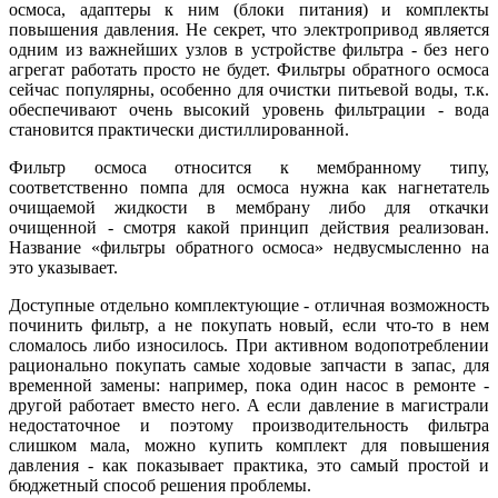
осмоса, адаптеры к ним (блоки питания) и комплекты
повышения давления. Не секрет, что электропривод является
одним из важнейших узлов в устройстве фильтра - без него
агрегат работать просто не будет. Фильтры обратного осмоса
сейчас популярны, особенно для очистки питьевой воды, т.к.
обеспечивают очень высокий уровень фильтрации - вода
становится практически дистиллированной.
Фильтр осмоса относится к мембранному типу,
соответственно помпа для осмоса нужна как нагнетатель
очищаемой жидкости в мембрану либо для откачки
очищенной - смотря какой принцип действия реализован.
Название «фильтры обратного осмоса» недвусмысленно на
это указывает.
Доступные отдельно комплектующие - отличная возможность
починить фильтр, а не покупать новый, если что-то в нем
сломалось либо износилось. При активном водопотреблении
рационально покупать самые ходовые запчасти в запас, для
временной замены: например, пока один насос в ремонте -
другой работает вместо него. А если давление в магистрали
недостаточное и поэтому производительность фильтра
слишком мала, можно купить комплект для повышения
давления - как показывает практика, это самый простой и
бюджетный способ решения проблемы.