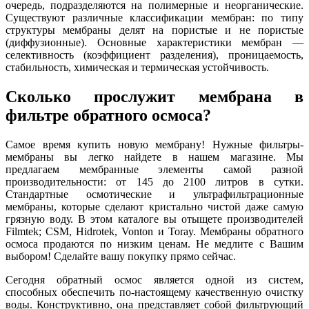
очередь, подразделяются на полимерные и неорганические.
Существуют различные классификации мембран: по типу
структуры мембраны делят на пористые и не пористые
(диффузионные). Основные характеристики мембран —
селективность (коэффициент разделения), проницаемость,
стабильность, химическая и термическая устойчивость.
Сколько прослужит мембрана в
фильтре обратного осмоса?
Самое время купить новую мембрану! Нужные фильтры-
мембраны вы легко найдете в нашем магазине. Мы
предлагаем мембранные элементы самой разной
производительности: от 145 до 2100 литров в сутки.
Стандартные осмотические и ультрафильтрационные
мембраны, которые сделают кристально чистой даже самую
грязную воду. В этом каталоге вы отыщете производителей
Filmtek; CSM, Hidrotek, Vonton и Toray. Мембраны обратного
осмоса продаются по низким ценам. Не медлите с Вашим
выбором! Сделайте вашу покупку прямо сейчас.
Сегодня обратный осмос является одной из систем,
способных обеспечить по-настоящему качественную очистку
воды. Конструктивно, она представляет собой фильтрующий