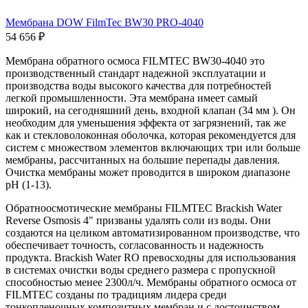
Мембрана DOW FilmTec BW30 PRO-4040
54 656 ₽
Мембрана обратного осмоса FILMTEC BW30-4040 это
производственный стандарт надежной эксплуатации и
производства воды высокого качества для потребностей
легкой промышленности. Эта мембрана имеет самый
широкий, на сегодняшний день, входной клапан (34 мм ). Он
необходим для уменьшения эффекта от загрязнений, так же
как и стекловолоконная оболочка, которая рекомендуется для
систем с множеством элементов включающих три или больше
мембраны, рассчитанных на большие перепады давления.
Очистка мембраны может проводится в широком диапазоне
pH (1-13).
Обратноосмотические мембраны FILMTEC Brackish Water
Reverse Osmosis 4" призваны удалять соли из воды. Они
создаются на целиком автоматизированном производстве, что
обеспечивает точность, согласованность и надежность
продукта. Brackish Water RO превосходны для использования
в системах очистки воды среднего размера с пропускной
способностью менее 2300л/ч. Мембраны обратного осмоса от
FILMTEC созданы по традициям лидера среди
тонкопленочных композитных мембран и с достоинством