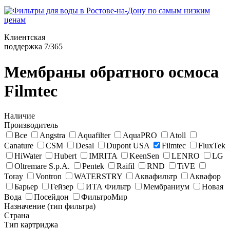
Клиентская
поддержка 7/365
Мембраны обратного осмоса
Filmtec
Наличие
Производитель
Все
Angstra
Aquafilter
AquaPRO
Atoll
Canature
CSM
Desal
Dupont USA
Filmtec
FluxTek
HiWater
Hubert
IMRITA
KeenSen
LENRO
LG
Oltremare S.p.A.
Pentek
Raifil
RND
TiVE
Toray
Vontron
WATERSTRY
Аквафильтр
Аквафор
Барьер
Гейзер
ИТА Фильтр
Мембраниум
Новая
Вода
Посейдон
ФильтроМир
Назначение (тип фильтра)
Страна
Тип картриджа