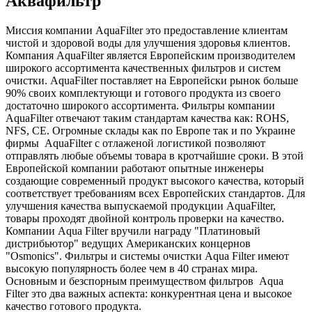
Аквафильтр
Миссия компании AquaFilter это предоставление клиентам
чистой и здоровой воды для улучшения здоровья клиентов.
Компания AquaFilter
является Европейским производителем
широкого ассортимента качественных фильтров и систем
очистки. AquaFilter
поставляет на Европейски рынок больше
90% своих комплектующи и готового продукта из своего
достаточно широкого ассортимента. Фильтры компании
AquaFilter отвечают таким стандартам качества как: ROHS,
NFS, CE. Огромные склады как по Европе так и по Украине
фирмы AquaFilter
с отлаженой логистикой позволяют
отправлять любые объемы товара в кротчайшие сроки. В этой
Европейской компании работают опытные инженеры
создающие современный продукт высокого качества, который
соответствует требованиям всех Европейских стандартов. Для
улучшения качества выпускаемой продукции AquaFilter,
товары проходят двойной контроль проверки на качество.
Компании Aqua Filter вручили награду "Платиновый
дистрибьютор" ведущих Американских концернов
"Osmonics". Фильтры и системы очистки Aqua Filter имеют
высокую популярность более чем в 40 странах мира.
Основным и безспорным преимуществом фильтров Aqua
Filter это два важных аспекта: конкурентная цена и высокое
качество готового продукта.