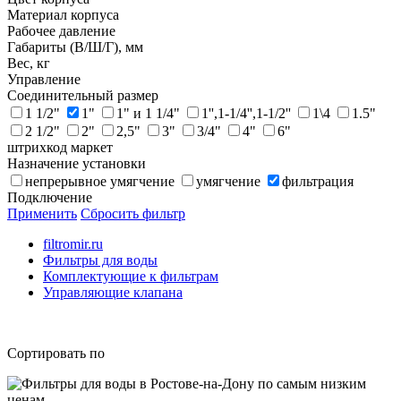
Материал корпуса
Рабочее давление
Габариты (В/Ш/Г), мм
Вес, кг
Управление
Соединительный размер
1 1/2"
1"
1" и 1 1/4"
1'',1-1/4'',1-1/2''
1\4
1.5"
2 1/2"
2"
2,5"
3"
3/4"
4"
6"
штрихкод маркет
Назначение установки
непрерывное умягчение
умягчение
фильтрация
Подключение
Применить
Сбросить фильтр
filtromir.ru
Фильтры для воды
Комплектующие к фильтрам
Управляющие клапана
Сортировать по