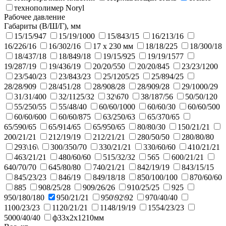
технополимер Noryl
Рабочее давление
Габариты (В/Ш/Г), мм
15/15/947
15/19/1000
15/843/15
16/213/16
16/226/16
16/302/16
17 х 230 мм
18/18/225
18/300/18
18/437/18
18/849/18
19/15/925
19/19/1577
19/287/19
19/436/19
20/20/550
20/20/845
23/23/1200
23/540/23
23/843/23
25/1205/25
25/894/25
28/28/909
28/451/28
28/908/28
28/909/28
29/1000/29
31/31/400
32/1125/32
32\670
38/187/56
50/50/120
55/250/55
55/48/40
60/60/1000
60/60/30
60/60/500
60/60/600
60/60/875
63/250/63
65/370/65
65/590/65
65/914/65
65/950/65
80/80/30
150/21/21
200/21/21
212/19/19
212/21/21
280/50/50
280/80/80
293\16\
300/350/70
330/21/21
330/60/60
410/21/21
463/21/21
480/60/60
515/32/32
565
600/21/21
640/70/70
645/80/80
740/21/21
842/19/19
843/15/15
845/23/23
846/19
849/18/18
850/100/100
870/60/60
885
908/25/28
909/26/26
910/25/25
925
950/180/180
950/21/21
950\92\92
970/40/40
1100/23/23
1120/21/21
1148/19/19
1554/23/23
5000/40/40
ф33х2х1210мм