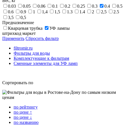
Вес, кг
0.03
0.05
0.06
0.1
0.2
0.25
0.3
0.4
0.5
0.6
0.9
1
1,4
1,5
1.3
1.4
2
2,5
2.5
3,5
0,5
Предназначение
Кварцевая трубка
УФ лампы
штрихкод маркет
Применить
Сбросить фильтр
filtromir.ru
Фильтры для воды
Комплектующие к фильтрам
Сменные элементы для УФ ламп
Сортировать по
по рейтингу
по цене ↑
по цене ↓
по названию