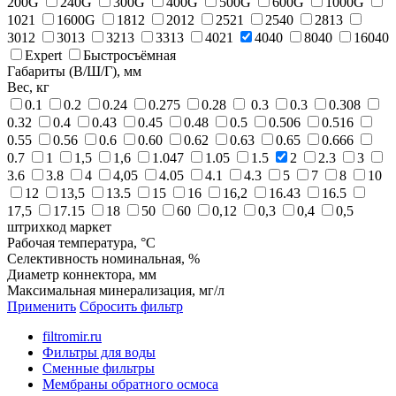
200G
240G
300G
400G
500G
600G
1000G
1021
1600G
1812
2012
2521
2540
2813
3012
3013
3213
3313
4021
4040
8040
16040
Expert
Быстросъёмная
Габариты (В/Ш/Г), мм
Вес, кг
0.1
0.2
0.24
0.275
0.28
0.3
0.3
0.308
0.32
0.4
0.43
0.45
0.48
0.5
0.506
0.516
0.55
0.56
0.6
0.60
0.62
0.63
0.65
0.666
0.7
1
1,5
1,6
1.047
1.05
1.5
2
2.3
3
3.6
3.8
4
4,05
4.05
4.1
4.3
5
7
8
10
12
13,5
13.5
15
16
16,2
16.43
16.5
17,5
17.15
18
50
60
0,12
0,3
0,4
0,5
штрихкод маркет
Рабочая температура, °С
Селективность номинальная, %
Диаметр коннектора, мм
Максимальная минерализация, мг/л
Применить
Сбросить фильтр
filtromir.ru
Фильтры для воды
Сменные фильтры
Мембраны обратного осмоса