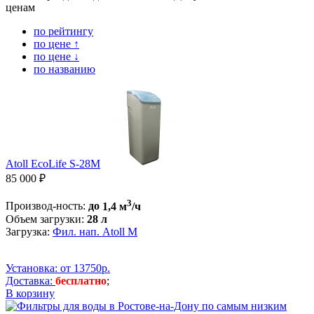
по рейтингу
по цене ↑
по цене ↓
по названию
Atoll EcoLife S-28M
85 000 ₽
3
Производ-ность:
до
1,4 м
/ч
Объем загрузки:
28 л
Загрузка:
Фил. нап. Atoll M
Установка: от 13750р.
Доставка:
бесплатно
;
В корзину